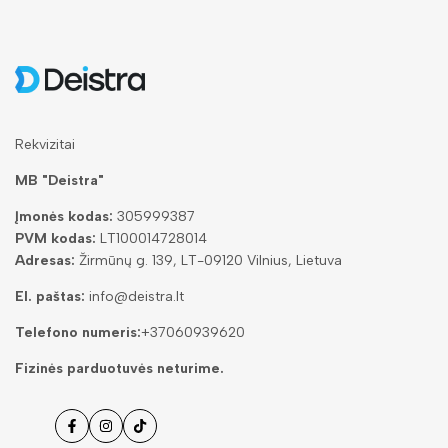
Rekvizitai
MB "Deistra"
Įmonės kodas:
305999387
PVM kodas:
LT100014728014
Adresas:
Žirmūnų g. 139, LT-09120 Vilnius, Lietuva
El. paštas:
info@deistra.lt
Telefono numeris:
+37060939620
Fizinės parduotuvės neturime.
Facebook
Instagramas
Tiktok