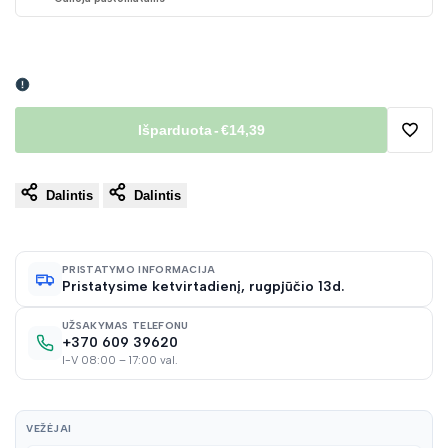
Išparduota
-
€14,39
Pridėt
Dalintis
Dalintis
į
norų
PRISTATYMO INFORMACIJA
Pristatysime ketvirtadienį, rugpjūčio 13d.
sąraš
UŽSAKYMAS TELEFONU
+370 609 39620
I-V 08:00 – 17:00 val.
VEŽĖJAI