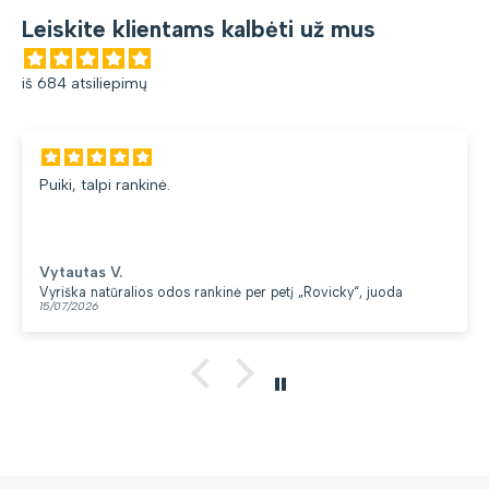
Leiskite klientams kalbėti už mus
iš 684 atsiliepimų
Puiki, talpi rankinė.
Vytautas V.
Vyriška natūralios odos rankinė per petį „Rovicky“, juoda
15/07/2026