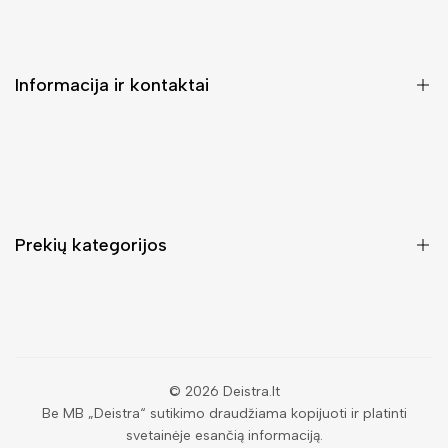
Informacija ir kontaktai
DUK (Dažniausiai užduodami klausimai)
Pristatymas ir grąžinimas
Kontaktai
Prekių kategorijos
Mano paskyra
Pirkimo sąlygos ir taisyklės
Rankinės moterims
Atsisakyti užsakymo
Piniginės moterims
Privatumo politika
Kuprinės moterims
Paieška
© 2026
Deistra.lt
Be MB „Deistra“ sutikimo draudžiama kopijuoti ir platinti
Vyriškos piniginės
svetainėje esančią informaciją.