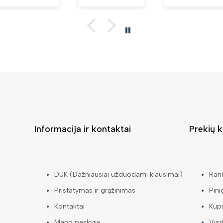
Informacija ir kontaktai
Prekių k
DUK (Dažniausiai užduodami klausimai)
Ran
Pristatymas ir grąžinimas
Pini
Kontaktai
Kup
Mano paskyra
Vyri