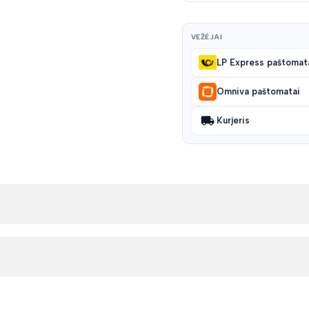
VEŽĖJAI
LP Express paštomat
Omniva paštomatai
Kurjeris