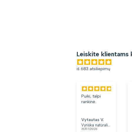
Leiskite klientams 
iš 683 atsiliepimų
Puiki, talpi
rankinė.
Vytautas V.
Vyriška natūralios odos rankinė per petį „Rovicky“, juoda
15/07/2026