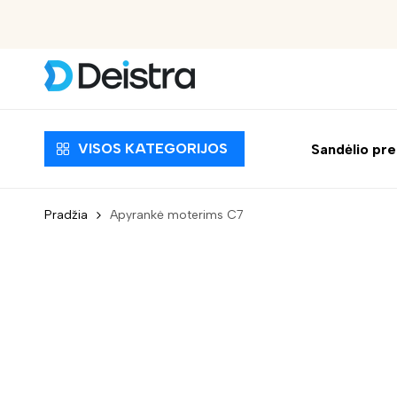
Nemokamas pristatymas nuo 30 EUR
VISOS KATEGORIJOS
Sandėlio pr
Pradžia
Apyrankė moterims C7