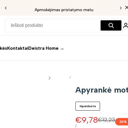
Apmokėjimas pristatymo metu
ekės
Kontaktai
Deistra Home →
Apyrankė mot
Išparduota
Pardavimo
€9,78
Įprasta
€12,23
20
%
kaina
kaina
VIENETO
/