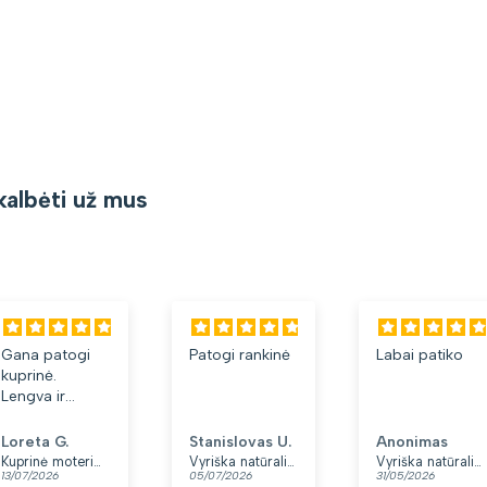
kalbėti už mus
Gana patogi
Patogi rankinė
Labai patiko
kuprinė.
Lengva ir
minkšta.
Patinka, kad
Loreta G.
Stanislovas U.
Anonimas
yra du skyriai.
Kuprinė moterims Peterson, tamsiai mėlyna K12
Vyriška natūralios odos rankinė per petį „Rovicky“, juoda
Vyriška natūralios odos rankinė per petį „Rovicky“, juoda, su užtrauktuku
13/07/2026
05/07/2026
31/05/2026
👍