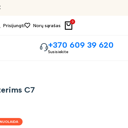
Išpardavimas iki 30%
0
Prisijungti
Norų sąrašas
+370 609 39 620
Susisiekite
erims C7
 NUOLAIDA