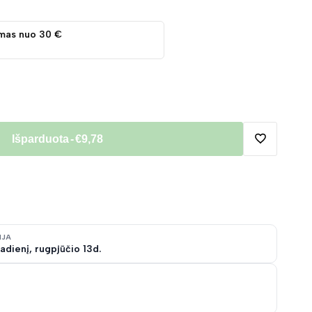
mas nuo 30 €
Išparduota
-
€9,78
Pridėti
į
norų
IJA
adienį, rugpjūčio 13d.
sąrašą