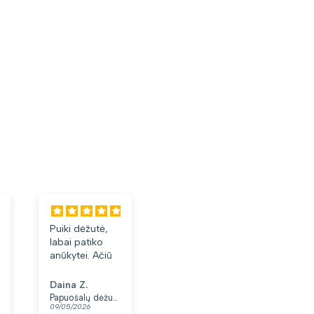
Puiki dėžutė,
Labai tiko ir
Laba
labai patiko
patiko👍
akini
anūkytei. Ačiū
Daina Z.
Anonimas
Albi
Papuošalų dėžutė T32-1
Moteriškas diržas S48 juodas N86
09/05/2026
07/05/2026
03/05