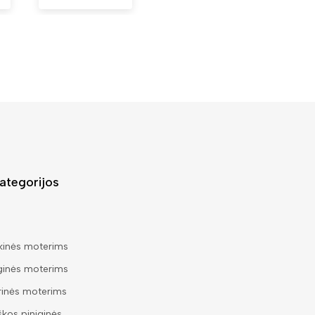
ategorijos
kinės moterims
ginės moterims
rinės moterims
škos piniginės