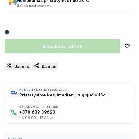
Nemokamas pristatymas nuo 30 €
Galioja paštomatams
Išparduota
-
€14,39
Pridėt
Dalintis
Dalintis
į
norų
PRISTATYMO INFORMACIJA
Pristatysime ketvirtadienį, rugpjūčio 13d.
sąraš
UŽSAKYMAS TELEFONU
+370 609 39620
I-V 08:00 – 17:00 val.
VEŽĖJAI