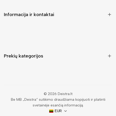
Informacija ir kontaktai
DUK (Dažniausiai užduodami klausimai)
Pristatymas ir grąžinimas
Kontaktai
Prekių kategorijos
Mano paskyra
Pirkimo sąlygos ir taisyklės
Rankinės moterims
Atsisakyti užsakymo
Piniginės moterims
Privatumo politika
Kuprinės moterims
Paieška
© 2026
Deistra.lt
Be MB „Deistra“ sutikimo draudžiama kopijuoti ir platinti
Vyriškos piniginės
svetainėje esančią informaciją.
Papuošalai
EUR