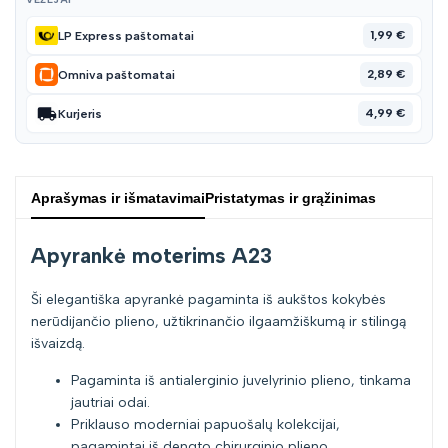
1,99 €
LP Express paštomatai
2,89 €
Omniva paštomatai
4,99 €
Kurjeris
Aprašymas ir išmatavimai
Pristatymas ir grąžinimas
Apyrankė moterims A23
Ši elegantiška apyrankė pagaminta iš aukštos kokybės
nerūdijančio plieno, užtikrinančio ilgaamžiškumą ir stilingą
išvaizdą.
Pagaminta iš antialerginio juvelyrinio plieno, tinkama
jautriai odai.
Priklauso moderniai papuošalų kolekcijai,
pagamintai iš dengto chirurginio plieno.