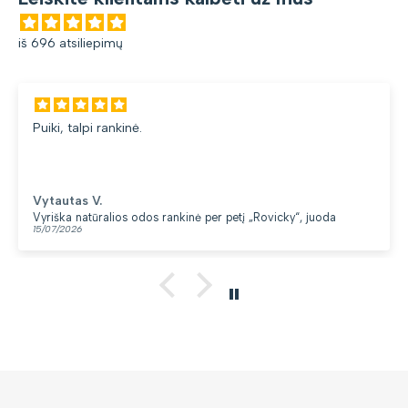
iš 696 atsiliepimų
Gana patogi kuprinė
du skyriai. 👍
Loreta G.
s rankinė per petį „Rovicky“, juoda
Kuprinė moterims Pete
13/07/2026