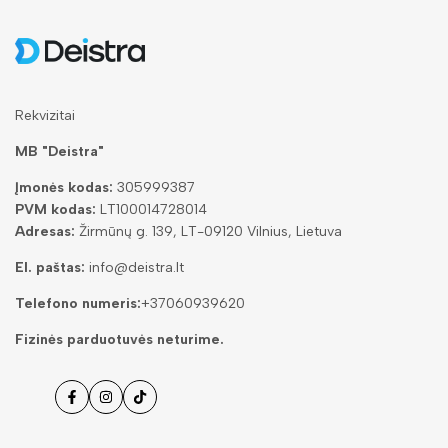
Rekvizitai
MB "Deistra"
Įmonės kodas:
305999387
PVM kodas:
LT100014728014
Adresas:
Žirmūnų g. 139, LT-09120 Vilnius, Lietuva
El. paštas:
info@deistra.lt
Telefono numeris:
+37060939620
Fizinės parduotuvės neturime.
Facebook
Instagramas
Tiktok