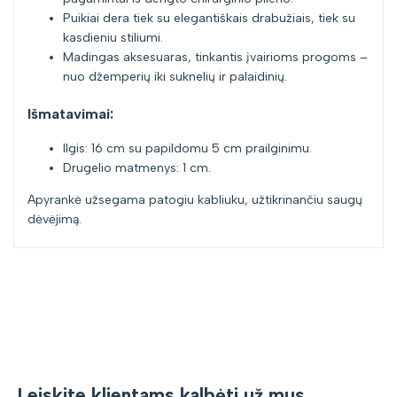
Puikiai dera tiek su elegantiškais drabužiais, tiek su
kasdieniu stiliumi.
Madingas aksesuaras, tinkantis įvairioms progoms –
nuo džemperių iki suknelių ir palaidinių.
Išmatavimai:
Ilgis: 16 cm su papildomu 5 cm prailginimu.
Drugelio matmenys: 1 cm.
Apyrankė užsegama patogiu kabliuku, užtikrinančiu saugų
dėvėjimą.
Leiskite klientams kalbėti už mus