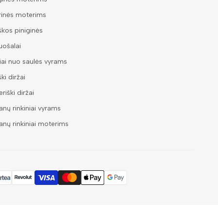
rinės moterims
škos piniginės
ošalai
iai nuo saulės vyrams
ški diržai
riški diržai
nų rinkiniai vyrams
nų rinkiniai moterims