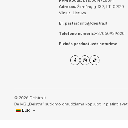
PVM kodas:
LT100014728014
Adresas:
Žirmūnų g. 139, LT-09120
Vilnius, Lietuva
El. paštas:
info@deistra.lt
Telefono numeris:
+37060939620
Fizinės parduotuvės neturime.
Facebook
Instagramas
Tiktok
© 2026
Deistra.lt
Be MB „Deistra“ sutikimo draudžiama kopijuoti ir platinti svet
EUR