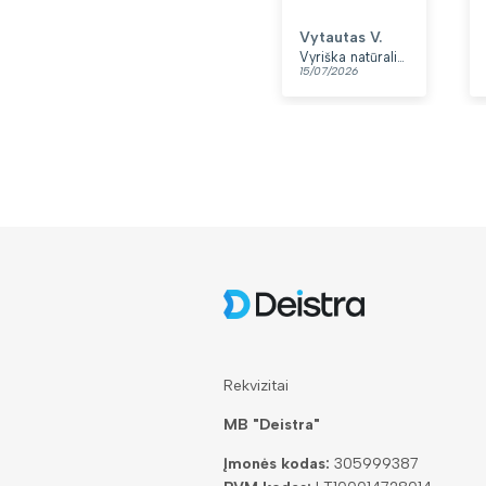
Vytautas V.
Vyriška natūralios odos rankinė per petį „Rovicky“, juoda
15/07/2026
Rekvizitai
MB "Deistra"
Įmonės kodas:
305999387