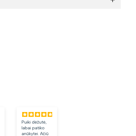
Puiki dėžutė,
Labai tiko ir
Laba
labai patiko
patiko👍
akini
anūkytei. Ačiū