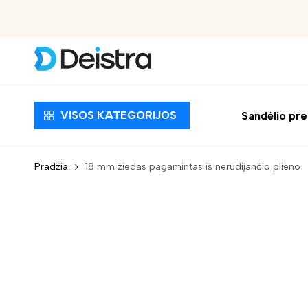
Nemokamas pristatymas nuo 30 EUR
VISOS KATEGORIJOS
Sandėlio pr
Pradžia
18 mm žiedas pagamintas iš nerūdijančio plieno