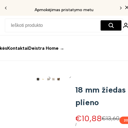
Apmokėjimas pristatymo metu
ekės
Kontaktai
Deistra Home →
18 mm žiedas 
plieno
Pardavimo
€10,88
Įprasta
€13,60
20
kaina
kaina
VIENETO
/