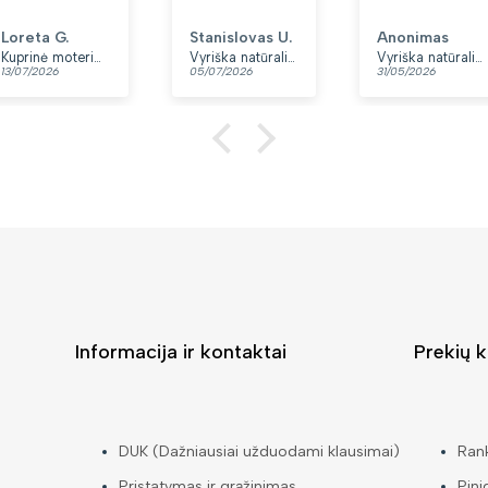
minkšta.
Patinka, kad
Loreta G.
Stanislovas U.
Anonimas
yra du skyriai.
Kuprinė moterims Peterson, tamsiai mėlyna K12
Vyriška natūralios odos rankinė per petį „Rovicky“, juoda
Vyriška natūralios odos rankinė per petį „Rovicky“, juoda, su užtrauktuku
13/07/2026
05/07/2026
31/05/2026
👍
Informacija ir kontaktai
Prekių k
DUK (Dažniausiai užduodami klausimai)
Ran
Pristatymas ir grąžinimas
Pini