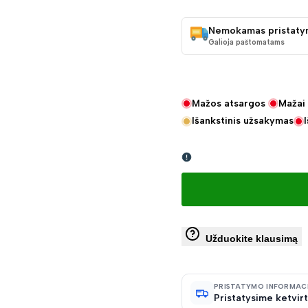
KAINA
Nemokamas pristaty
Galioja paštomatams
Mažos atsargos
Mažai 
Išankstinis užsakymas
Užduokite klausimą
PRISTATYMO INFORMAC
Pristatysime ketvirt