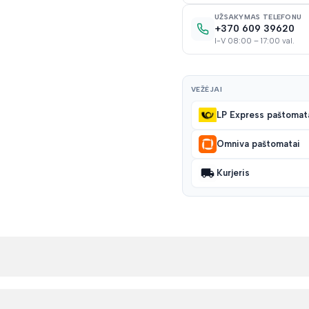
UŽSAKYMAS TELEFONU
+370 609 39620
I-V 08:00 – 17:00 val.
VEŽĖJAI
LP Express paštomat
Omniva paštomatai
Kurjeris