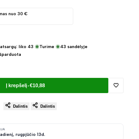
mas nuo 30 €
atsargų: liko
43
Turime
43
sandėlyje
Išparduota
Į krepšelį
-
€10,88
Pridėti
Dalintis
Dalintis
į
norų
IJA
adienį, rugpjūčio 13d.
sąrašą