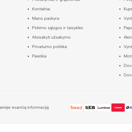
Kontaktai
Kup
Mano paskyra
Vyri
Pirkimo sąlygos ir taisyklės
Papu
Atsisakyti užsakymo
Akin
Privatumo politika
Vyri
Paieška
Mote
Dova
Dova
ainėje esančią informaciją.