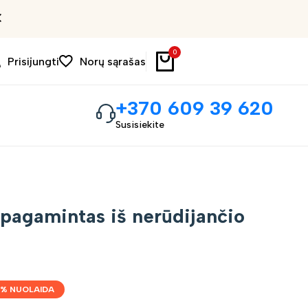
Išpardavimas iki 30%
0
Prisijungti
Norų sąrašas
+370 609 39 620
Susisiekite
pagamintas iš nerūdijančio
% NUOLAIDA