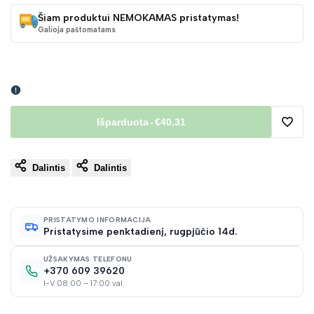
Šiam produktui NEMOKAMAS pristatymas!
Galioja paštomatams
Išparduota
-
€40,31
Pridėt
Dalintis
Dalintis
į
norų
PRISTATYMO INFORMACIJA
Pristatysime penktadienį, rugpjūčio 14d.
sąraš
UŽSAKYMAS TELEFONU
+370 609 39620
I-V 08:00 – 17:00 val.