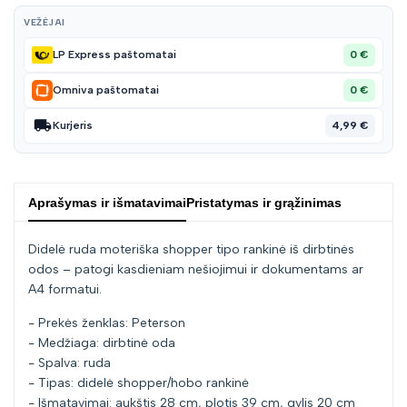
VEŽĖJAI
0 €
LP Express paštomatai
0 €
Omniva paštomatai
4,99 €
Kurjeris
Aprašymas ir išmatavimai
Pristatymas ir grąžinimas
Didelė ruda moteriška shopper tipo rankinė iš dirbtinės
odos – patogi kasdieniam nešiojimui ir dokumentams ar
A4 formatui.
- Prekės ženklas: Peterson
- Medžiaga: dirbtinė oda
- Spalva: ruda
- Tipas: didelė shopper/hobo rankinė
- Išmatavimai: aukštis 28 cm, plotis 39 cm, gylis 20 cm