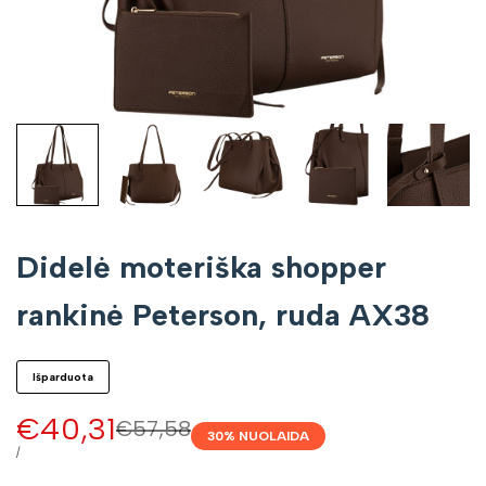
Didelė moteriška shopper
rankinė Peterson, ruda AX38
Išparduota
Pardavimo
€40,31
Įprasta
€57,58
30
% NUOLAIDA
kaina
kaina
VIENETO
/
KAINA