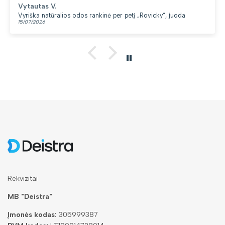
Vytautas V.
Vyriška natūralios odos rankinė per petį „Rovicky“, juoda
15/07/2026
Rekvizitai
MB "Deistra"
Įmonės kodas:
305999387