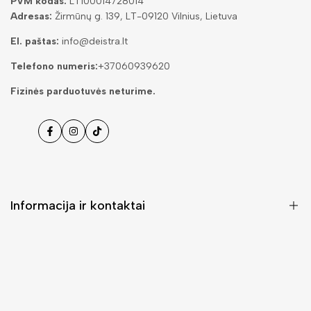
PVM kodas:
LT100014728014
Adresas:
Žirmūnų g. 139, LT-09120 Vilnius, Lietuva
El. paštas:
info@deistra.lt
Telefono numeris:
+37060939620
Fizinės parduotuvės neturime.
Facebook
Instagramas
Tiktok
Informacija ir kontaktai
DUK (Dažniausiai užduodami klausimai)
Pristatymas ir grąžinimas
Kontaktai