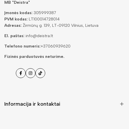
MB "Deistra"
Įmonės kodas:
305999387
PVM kodas:
LT100014728014
Adresas:
Žirmūnų g. 139, LT-09120 Vilnius, Lietuva
El. paštas:
info@deistra.lt
Telefono numeris:
+37060939620
Fizinės parduotuvės neturime.
Facebook
Instagramas
Tiktok
Informacija ir kontaktai
DUK (Dažniausiai užduodami klausimai)