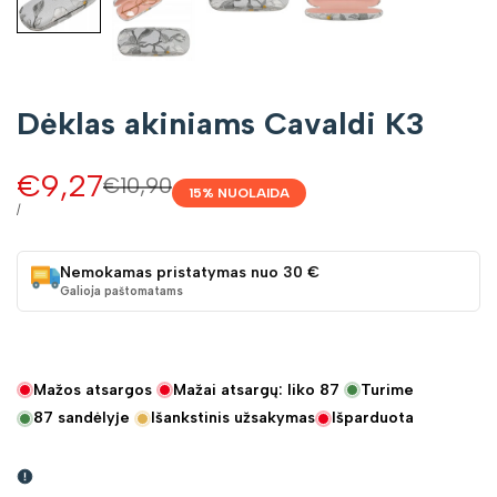
Dėklas akiniams Cavaldi K3
Pardavimo
€9,27
Įprasta
€10,90
15
% NUOLAIDA
kaina
kaina
VIENETO
/
KAINA
Nemokamas pristatymas nuo 30 €
Galioja paštomatams
Mažos atsargos
Mažai atsargų: liko
87
Turime
87
sandėlyje
Išankstinis užsakymas
Išparduota