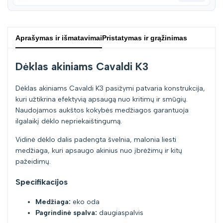
Aprašymas ir išmatavimai
Pristatymas ir grąžinimas
Dėklas akiniams Cavaldi K3
Dėklas akiniams Cavaldi K3 pasižymi patvaria konstrukcija,
kuri užtikrina efektyvią apsaugą nuo kritimų ir smūgių.
Naudojamos aukštos kokybės medžiagos garantuoja
ilgalaikį dėklo nepriekaištingumą.
Vidinė dėklo dalis padengta švelnia, malonia liesti
medžiaga, kuri apsaugo akinius nuo įbrėžimų ir kitų
pažeidimų.
Specifikacijos
Medžiaga:
eko oda
Pagrindinė spalva:
daugiaspalvis