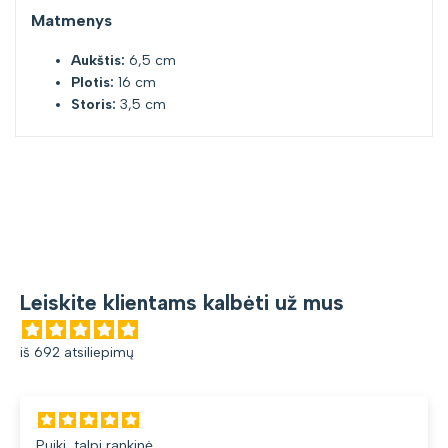
Matmenys
Aukštis:
6,5 cm
Plotis:
16 cm
Storis:
3,5 cm
Leiskite klientams kalbėti už mus
iš 692 atsiliepimų
Puiki, talpi rankinė.