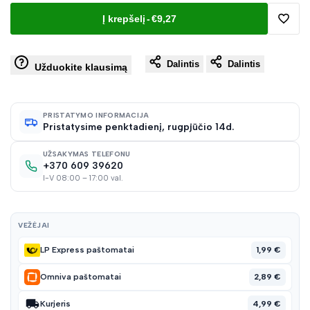
Į krepšelį
-
€9,27
Pridėt
Dalintis
Dalintis
į
Užduokite klausimą
norų
PRISTATYMO INFORMACIJA
Pristatysime penktadienį, rugpjūčio 14d.
sąraš
UŽSAKYMAS TELEFONU
+370 609 39620
I-V 08:00 – 17:00 val.
VEŽĖJAI
1,99 €
LP Express paštomatai
2,89 €
Omniva paštomatai
4,99 €
Kurjeris