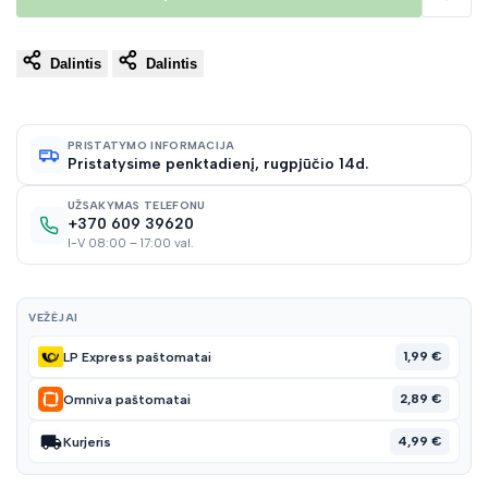
Pridėt
Dalintis
Dalintis
į
norų
PRISTATYMO INFORMACIJA
Pristatysime penktadienį, rugpjūčio 14d.
sąraš
UŽSAKYMAS TELEFONU
+370 609 39620
I-V 08:00 – 17:00 val.
VEŽĖJAI
1,99 €
LP Express paštomatai
2,89 €
Omniva paštomatai
4,99 €
Kurjeris