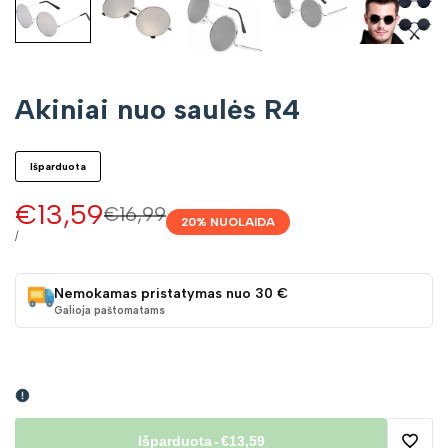
Akiniai nuo saulės R4
Išparduota
Pardavimo
€13,59
Įprasta
€16,99
20
% NUOLAIDA
kaina
kaina
VIENETO
/
KAINA
Nemokamas pristatymas nuo 30 €
Galioja paštomatams
Išparduota
-
€13,59