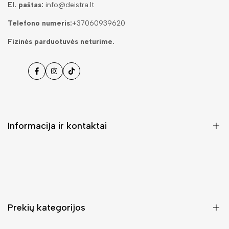
El. paštas:
info@deistra.lt
Telefono numeris:
+37060939620
Fizinės parduotuvės neturime.
Facebook
Instagramas
Tiktok
Informacija ir kontaktai
DUK (Dažniausiai užduodami klausimai)
Pristatymas ir grąžinimas
Kontaktai
Prekių kategorijos
Mano paskyra