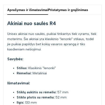
Aprašymas ir išmatavimai
Pristatymas ir grąžinimas
Akiniai nuo saulės R4
Unisex akiniai nuo saulės, puikiai tinkantys tiek vyrams, tiek
moterims. Šie akiniai yra klasikinio "lenonki" stiliaus, todėl
jie puikiai papildys bet kokią vasaros aprangą ir tiks
kasdieniam nešiojimui.
Savybės:
Stilius:
Klasikinis "lenonki"
Rėmeliai:
Metaliniai
Išmatavimai:
Stiklų aukštis su rėmeliu:
57 mm
Stiklo plotis su rėmeliu:
52 mm
Ilgis:
133 mm