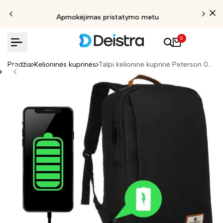
Apmokėjimas pristatymo metu
0
Pradžia
Kelioninės kuprinės
Talpi kelioninė kuprinė Peterson 02, juoda