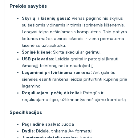
Prekės savybės
Skyrių ir kišenių gausa:
Vienas pagrindinis skyrius
su šešiomis vidinėmis ir trimis išorinėmis kišenėmis.
Lengvai telpa nešiojamasis kompiuteris. Taip pat yra
keturios mažos atviros kišenės ir viena permatoma
kišenė su užtrauktuku.
Šoninė kišenė:
Skirta skėčiui ar gėrimui.
USB prievadas:
Leidžia greitai ir patogiai įkrauti
išmanųjį telefoną, net ir naudojant jį.
Lagaminui pritvirtinama rankena:
Ant galinės
sienelės esanti rankena leidžia pritvirtinti kuprinę prie
lagamino.
Reguliuojami pečių dirželiai:
Patogūs ir
reguliuojamo ilgio, užtikrinantys nešiojimo komfortą.
Specifikacijos
Pagrindinė spalva:
Juoda
Dydis:
Didelė, tinkama A4 formatui
Jungiamųjų detalių spalva:
Juoda