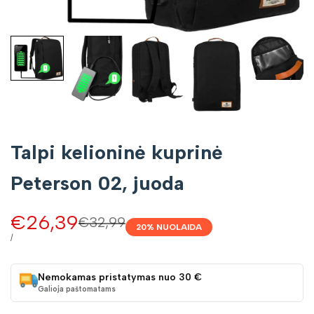
Talpi kelioninė kuprinė
Peterson 02, juoda
Pardavimo
€26,39
Įprasta
€32,99
20
% NUOLAIDA
kaina
kaina
VIENETO
/
KAINA
Nemokamas pristatymas nuo 30 €
Galioja paštomatams