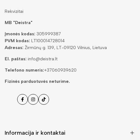
Rekvizitai
MB "Deistra"
Įmonės kodas:
305999387
PVM kodas:
LT100014728014
Adresas:
Žirmūnų g. 139, LT-09120 Vilnius, Lietuva
El. paštas:
info@deistra.lt
Telefono numeris:
+37060939620
Fizinės parduotuvės neturime.
Facebook
Instagramas
Tiktok
Informacija ir kontaktai