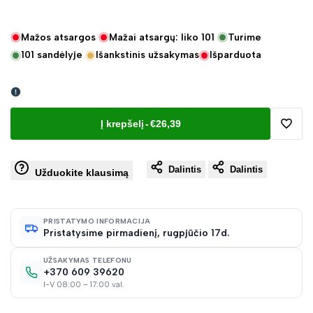
Mažos atsargos
Mažai atsargų: liko
101
Turime
101
sandėlyje
Išankstinis užsakymas
Išparduota
Į krepšelį
-
€26,39
Pridėt
Dalintis
Dalintis
į
Užduokite klausimą
norų
PRISTATYMO INFORMACIJA
Pristatysime pirmadienį, rugpjūčio 17d.
sąraš
UŽSAKYMAS TELEFONU
+370 609 39620
I-V 08:00 – 17:00 val.