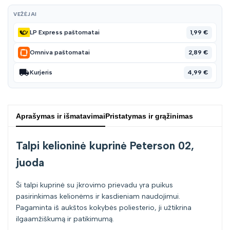
VEŽĖJAI
1,99 €
LP Express paštomatai
2,89 €
Omniva paštomatai
4,99 €
Kurjeris
Aprašymas ir išmatavimai
Pristatymas ir grąžinimas
Talpi kelioninė kuprinė Peterson 02,
juoda
Ši talpi kuprinė su įkrovimo prievadu yra puikus
pasirinkimas kelionėms ir kasdieniam naudojimui.
Pagaminta iš aukštos kokybės poliesterio, ji užtikrina
ilgaamžiškumą ir patikimumą.