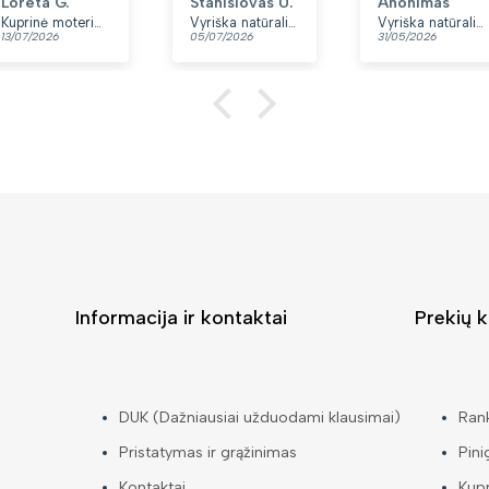
Loreta G.
Stanislovas U.
Anonimas
yra du skyriai.
Kuprinė moterims Peterson, tamsiai mėlyna K12
Vyriška natūralios odos rankinė per petį „Rovicky“, juoda
Vyriška natūralios odos rankinė per petį „Rovicky“, juoda, su užtrauktuku
13/07/2026
05/07/2026
31/05/2026
👍
Informacija ir kontaktai
Prekių k
DUK (Dažniausiai užduodami klausimai)
Ran
Pristatymas ir grąžinimas
Pini
Kontaktai
Kup