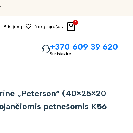
Išpardavimas iki 30%
0
Prisijungti
Norų sąrašas
+370 609 39 620
Susisiekite
prinė „Peterson“ (40×25×20
ojančiomis petnešomis K56