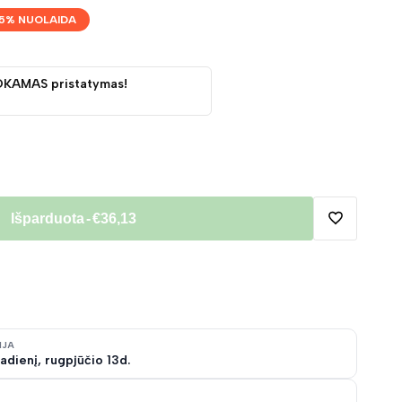
5
% NUOLAIDA
OKAMAS pristatymas!
Išparduota
-
€36,13
Pridėti
į
norų
IJA
adienį, rugpjūčio 13d.
sąrašą