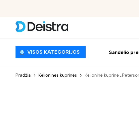
Nemokamas pristatymas nuo 30 EUR
VISOS KATEGORIJOS
Sandėlio pr
Pradžia
Kelioninės kuprinės
Kelioninė kuprinė „Peter