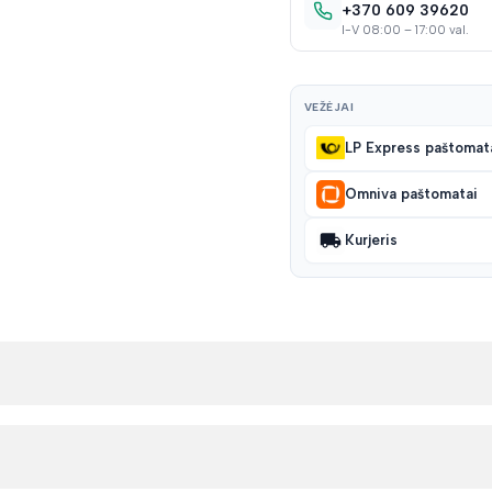
+370 609 39620
I-V 08:00 – 17:00 val.
VEŽĖJAI
LP Express paštomat
Omniva paštomatai
Kurjeris