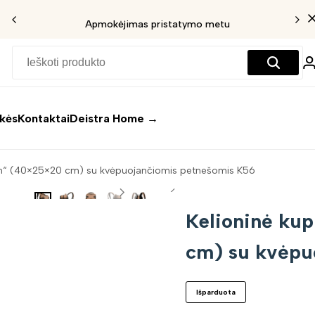
Apmokėjimas pristatymo metu
ekės
Kontaktai
Deistra Home →
son“ (40×25×20 cm) su kvėpuojančiomis petnešomis K56
Kelioninė ku
cm) su kvėpu
Išparduota