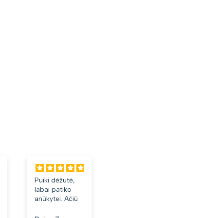
Puiki dėžutė,
Labai tiko ir
Laba
labai patiko
patiko👍
akini
anūkytei. Ačiū