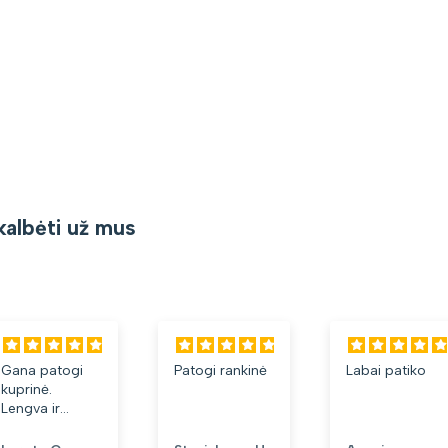
kalbėti už mus
Gana patogi
Patogi rankinė
Labai patiko
kuprinė.
Lengva ir
minkšta.
Patinka, kad