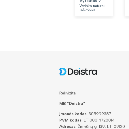
Vytautas V.
Vyriška natūralios odos rankinė per petį „Rovicky“, juoda
15/07/2026
Rekvizitai
MB "Deistra"
Įmonės kodas:
305999387
PVM kodas:
LT100014728014
Adresas:
Žirmūnų g. 139, LT-09120