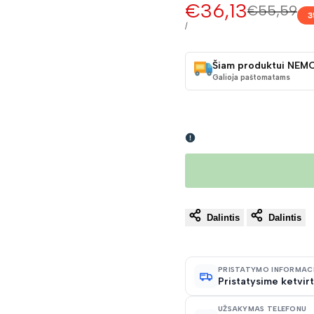
Pardavimo
€36,13
Įprasta
€55,59
3
kaina
kaina
VIENETO
/
KAINA
Šiam produktui NEM
Galioja paštomatams
Dalintis
Dalintis
PRISTATYMO INFORMAC
Pristatysime ketvirt
UŽSAKYMAS TELEFONU