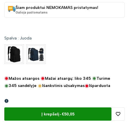
Šiam produktui NEMOKAMAS pristatymas!
Galioja paštomatams
Spalva
:
Juoda
Mažos atsargos
Mažai atsargų: liko
345
Turime
345
sandėlyje
Išankstinis užsakymas
Išparduota
Į krepšelį
-
€50,05
Pridėt