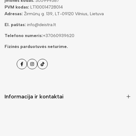
Įmonės kodas:
305999387
PVM kodas:
LT100014728014
Adresas:
Žirmūnų g. 139, LT-09120 Vilnius, Lietuva
El. paštas:
info@deistra.lt
Telefono numeris:
+37060939620
Fizinės parduotuvės neturime.
Facebook
Instagramas
Tiktok
Informacija ir kontaktai
DUK (Dažniausiai užduodami klausimai)
Pristatymas ir grąžinimas