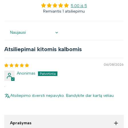
5.00 iš 5
Remiantis 1 atsiliepimu
Sort by
Atsiliepimai kitomis kalbomis
06/08/2026
Anonimas
.
Atsiliepimo išversti nepavyko. Bandykite dar kartą vėliau
Aprašymas