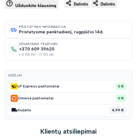
Dalintis
Dalintis
į
Užduokite klausimą
norų
PRISTATYMO INFORMACIJA
Pristatysime penktadienį, rugpjūčio 14d.
sąraš
UŽSAKYMAS TELEFONU
+370 609 39620
I-V 08:00 – 17:00 val.
VEŽĖJAI
0 €
LP Express paštomatai
0 €
Omniva paštomatai
4,99 €
Kurjeris
Klientų atsiliepimai