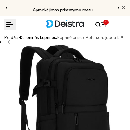
Apmokėjimas pristatymo metu
0
Pradžia
Kelioninės kuprinės
Kuprinė unisex Peterson, juoda K19