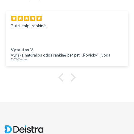
Gana patogi kuprinė. Lengva ir minkšta. Patinka, kad yra
du skyriai. 👍
Loreta G.
Kuprinė moterims Peterson, tamsiai mėlyna K12
13/07/2026