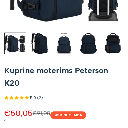
Kuprinė moterims Peterson
K20
5.0 (2)
Pardavimo
€50,05
Įprasta
€91,00
45
% NUOLAIDA
kaina
kaina
VIENETO
/
KAINA