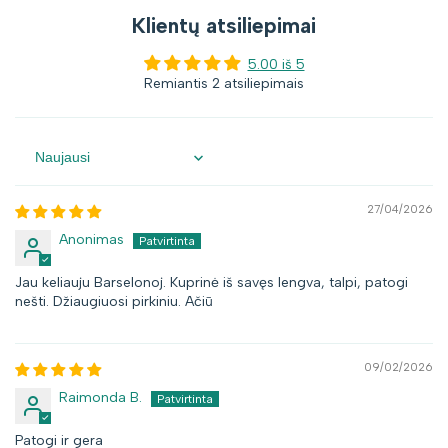
Klientų atsiliepimai
5.00 iš 5
Remiantis 2 atsiliepimais
Sort by
27/04/2026
Anonimas
Jau keliauju Barselonoj. Kuprinė iš savęs lengva, talpi, patogi
nešti. Džiaugiuosi pirkiniu. Ačiū
09/02/2026
Raimonda B.
Patogi ir gera