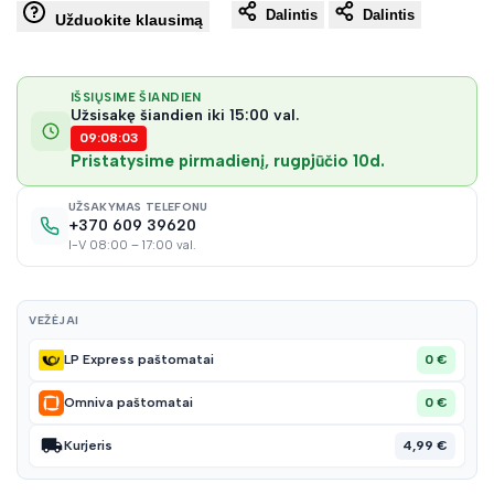
Dalintis
Dalintis
į
Užduokite klausimą
norų
IŠSIŲSIME ŠIANDIEN
Užsisakę šiandien iki 15:00 val.
sąraš
09:08:02
Pristatysime pirmadienį, rugpjūčio 10d.
UŽSAKYMAS TELEFONU
+370 609 39620
I-V 08:00 – 17:00 val.
VEŽĖJAI
0 €
LP Express paštomatai
0 €
Omniva paštomatai
4,99 €
Kurjeris