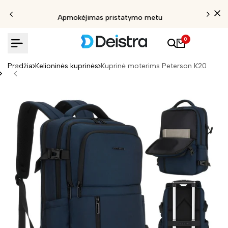
Apmokėjimas pristatymo metu
0
Pradžia
Kelioninės kuprinės
Kuprinė moterims Peterson K20