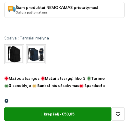
Šiam produktui NEMOKAMAS pristatymas!
Galioja paštomatams
Spalva
:
Tamsiai mėlyna
Mažos atsargos
Mažai atsargų: liko
3
Turime
3
sandėlyje
Išankstinis užsakymas
Išparduota
Į krepšelį
-
€50,05
Pridėt