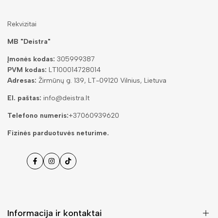
Rekvizitai
MB "Deistra"
Įmonės kodas:
305999387
PVM kodas:
LT100014728014
Adresas:
Žirmūnų g. 139, LT-09120 Vilnius, Lietuva
El. paštas:
info@deistra.lt
Telefono numeris:
+37060939620
Fizinės parduotuvės neturime.
Facebook
Instagramas
Tiktok
Informacija ir kontaktai