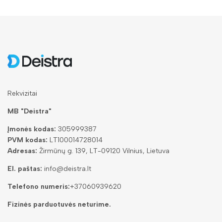
Rekvizitai
MB "Deistra"
Įmonės kodas:
305999387
PVM kodas:
LT100014728014
Adresas:
Žirmūnų g. 139, LT-09120 Vilnius, Lietuva
El. paštas:
info@deistra.lt
Telefono numeris:
+37060939620
Fizinės parduotuvės neturime.