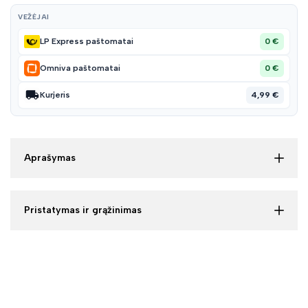
VEŽĖJAI
0 €
LP Express paštomatai
0 €
Omniva paštomatai
4,99 €
Kurjeris
Aprašymas
Pristatymas ir grąžinimas