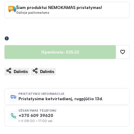
Šiam produktui NEMOKAMAS pristatymas!
Galioja paštomatams
Išparduota
-
€35,22
Pridėt
Dalintis
Dalintis
į
norų
PRISTATYMO INFORMACIJA
Pristatysime ketvirtadienį, rugpjūčio 13d.
sąraš
UŽSAKYMAS TELEFONU
+370 609 39620
I-V 08:00 – 17:00 val.