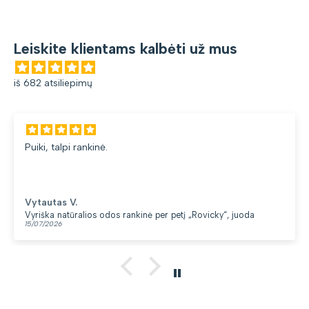
Leiskite klientams kalbėti už mus
iš 682 atsiliepimų
Puiki, talpi rankinė.
Vytautas V.
Vyriška natūralios odos rankinė per petį „Rovicky“, juoda
15/07/2026