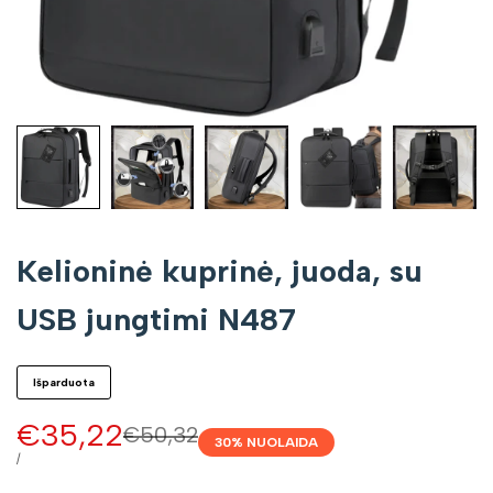
Kelioninė kuprinė, juoda, su
USB jungtimi N487
Išparduota
Pardavimo
€35,22
Įprasta
€50,32
30
% NUOLAIDA
kaina
kaina
VIENETO
/
KAINA