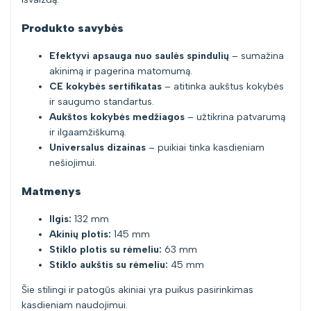
Produkto savybės
Efektyvi apsauga nuo saulės spindulių
– sumažina
akinimą ir pagerina matomumą.
CE kokybės sertifikatas
– atitinka aukštus kokybės
ir saugumo standartus.
Aukštos kokybės medžiagos
– užtikrina patvarumą
ir ilgaamžiškumą.
Universalus dizainas
– puikiai tinka kasdieniam
nešiojimui.
Matmenys
Ilgis:
132 mm
Akinių plotis:
145 mm
Stiklo plotis su rėmeliu:
63 mm
Stiklo aukštis su rėmeliu:
45 mm
Šie stilingi ir patogūs akiniai yra puikus pasirinkimas
kasdieniam naudojimui.