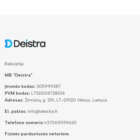
Rekvizitai
MB "Deistra"
Įmonės kodas:
305999387
PVM kodas:
LT100014728014
Adresas:
Žirmūnų g. 139, LT-09120 Vilnius, Lietuva
El. paštas:
info@deistra.lt
Telefono numeris:
+37060939620
Fizinės parduotuvės neturime.