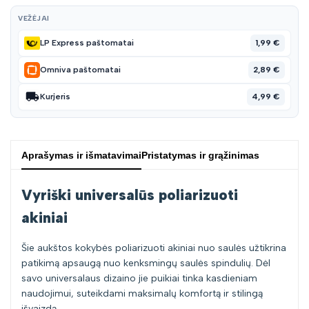
VEŽĖJAI
1,99 €
LP Express paštomatai
2,89 €
Omniva paštomatai
4,99 €
Kurjeris
Aprašymas ir išmatavimai
Pristatymas ir grąžinimas
Vyriški universalūs poliarizuoti
akiniai
Šie aukštos kokybės poliarizuoti akiniai nuo saulės užtikrina
patikimą apsaugą nuo kenksmingų saulės spindulių. Dėl
savo universalaus dizaino jie puikiai tinka kasdieniam
naudojimui, suteikdami maksimalų komfortą ir stilingą
išvaizdą.