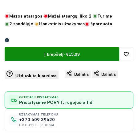
Mažos atsargos
Mažai atsargų: liko
2
Turime
2
sandėlyje
Išankstinis užsakymas
Išparduota
Į krepšelį
-
€15,99
Pridėt
Dalintis
Dalintis
į
Užduokite klausimą
norų
GREITAS PRISTATYMAS
Pristatysime PORYT, rugpjūčio 11d.
sąraš
UŽSAKYMAS TELEFONU
+370 609 39620
I-V 08:00 – 17:00 val.