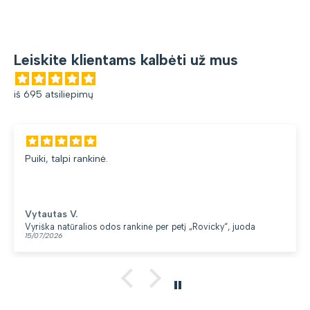
Leiskite klientams kalbėti už mus
iš 695 atsiliepimų
, talpi rankinė.
Gana
du sk
utas V.
Lore
ka natūralios odos rankinė per petį „Rovicky“, juoda
Kupri
/2026
13/07/