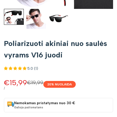
Poliarizuoti akiniai nuo saulės
vyrams V16 juodi
5.0 (1)
Pardavimo
€15,99
Įprasta
€19,99
20
% NUOLAIDA
kaina
kaina
VIENETO
/
KAINA
Nemokamas pristatymas nuo 30 €
Galioja paštomatams