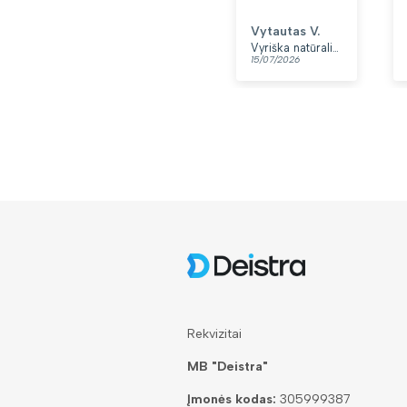
Vytautas V.
Vyriška natūralios odos rankinė per petį „Rovicky“, juoda
15/07/2026
Rekvizitai
MB "Deistra"
Įmonės kodas:
305999387