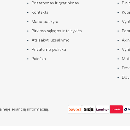
Pristatymas ir grąžinimas
Pini
Kontaktai
Kup
Mano paskyra
Vyri
Pirkimo sąlygos ir taisyklės
Papu
Atsisakyti užsakymo
Akin
Privatumo politika
Vyri
Paieška
Mote
Dova
Dova
ainėje esančią informaciją.