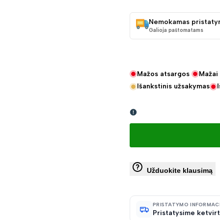
KAINA
Nemokamas pristaty
Galioja paštomatams
Mažos atsargos
Mažai 
Išankstinis užsakymas
Užduokite klausimą
PRISTATYMO INFORMAC
Pristatysime ketvirt