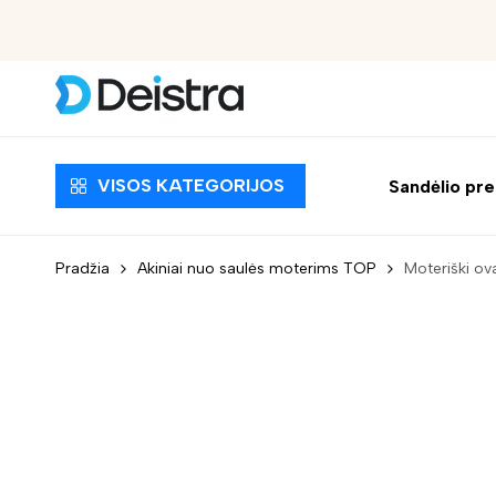
Nemokamas pristatymas nuo 30 EUR
VISOS KATEGORIJOS
Sandėlio pr
Pradžia
Akiniai nuo saulės moterims TOP
Moteriški ova