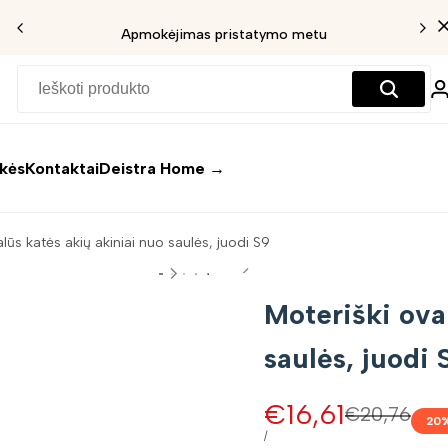
Apmokėjimas pristatymo metu
ekės
Kontaktai
Deistra Home →
lūs katės akių akiniai nuo saulės, juodi S9
Moteriški ova
saulės, juodi 
Pardavimo
€16,61
Įprasta
€20,76
20
kaina
kaina
VIENETO
/