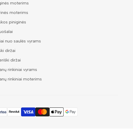
ginės moterims
rinės moterims
škos piniginės
ošalai
iai nuo saulės vyrams
ški diržai
riški diržai
nų rinkiniai vyrams
nų rinkiniai moterims