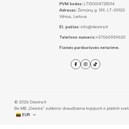
PVM kodas:
LT100014728014
Adresas:
Žirmūnų g. 139, LT-09120
Vilnius, Lietuva
El. paštas:
info@deistra.lt
Telefono numeris:
+37060939620
Fizinės parduotuvės neturime.
Facebook
Instagramas
Tiktok
© 2026
Deistra.lt
Be MB „Deistra“ sutikimo draudžiama kopijuoti ir platinti svet
EUR