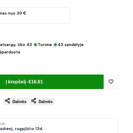
mas nuo 30 €
atsargų: liko
43
Turime
43
sandėlyje
Išparduota
Į krepšelį
-
€16,61
Pridėti
Dalintis
Dalintis
į
norų
IJA
adienį, rugpjūčio 13d.
sąrašą