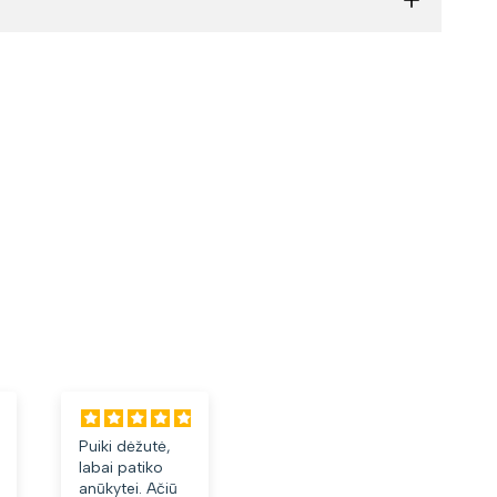
Puiki dėžutė,
Labai tiko ir
Laba
labai patiko
patiko👍
akini
anūkytei. Ačiū