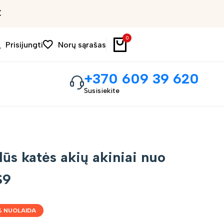
Išpardavimas iki 30%
0
Prisijungti
Norų sąrašas
+370 609 39 620
Susisiekite
lūs katės akių akiniai nuo
S9
% NUOLAIDA