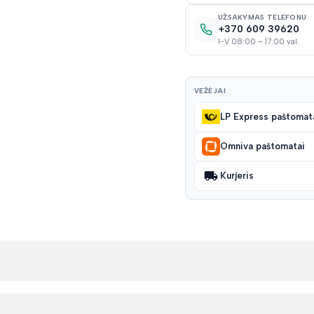
UŽSAKYMAS TELEFONU
+370 609 39620
I-V 08:00 – 17:00 val.
VEŽĖJAI
LP Express paštomat
Omniva paštomatai
Kurjeris