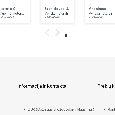
minkšta.
Patinka, kad
Loreta G.
Stanislovas U.
Anonimas
yra du skyriai.
Kuprinė moterims Peterson, tamsiai mėlyna K12
Vyriška natūralios odos rankinė per petį „Rovicky“, juoda
Vyriška natūralios odos rankinė per petį „Rovicky“, juoda, su užtrauktuku
13/07/2026
05/07/2026
31/05/2026
👍
Informacija ir kontaktai
Prekių k
DUK (Dažniausiai užduodami klausimai)
Ran