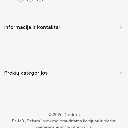
Informacija ir kontaktai
DUK (Dažniausiai užduodami klausimai)
Pristatymas ir grąžinimas
Kontaktai
Prekių kategorijos
Mano paskyra
Pirkimo sąlygos ir taisyklės
Rankinės moterims
Atsisakyti užsakymo
Piniginės moterims
Privatumo politika
Kuprinės moterims
Paieška
© 2026
Deistra.lt
Be MB „Deistra“ sutikimo draudžiama kopijuoti ir platinti
Vyriškos piniginės
svetainėje esančią informaciją.