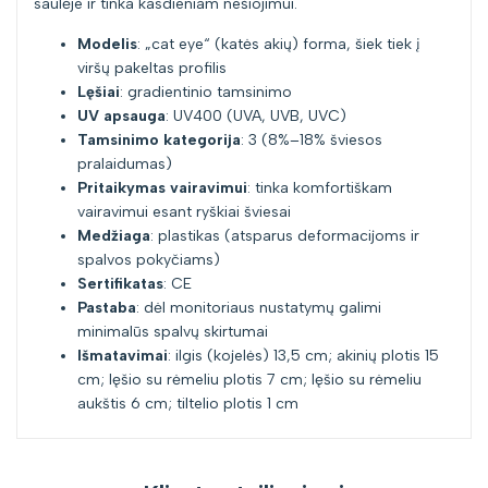
saulėje ir tinka kasdieniam nešiojimui.
Modelis
: „cat eye“ (katės akių) forma, šiek tiek į
viršų pakeltas profilis
Lęšiai
: gradientinio tamsinimo
UV apsauga
: UV400 (UVA, UVB, UVC)
Tamsinimo kategorija
: 3 (8%–18% šviesos
pralaidumas)
Pritaikymas vairavimui
: tinka komfortiškam
vairavimui esant ryškiai šviesai
Medžiaga
: plastikas (atsparus deformacijoms ir
spalvos pokyčiams)
Sertifikatas
: CE
Pastaba
: dėl monitoriaus nustatymų galimi
minimalūs spalvų skirtumai
Išmatavimai
: ilgis (kojelės) 13,5 cm; akinių plotis 15
cm; lęšio su rėmeliu plotis 7 cm; lęšio su rėmeliu
aukštis 6 cm; tiltelio plotis 1 cm