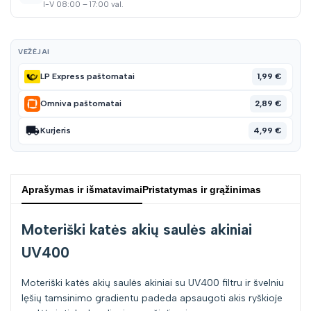
I-V 08:00 – 17:00 val.
VEŽĖJAI
1,99 €
LP Express paštomatai
2,89 €
Omniva paštomatai
4,99 €
Kurjeris
Aprašymas ir išmatavimai
Pristatymas ir grąžinimas
Moteriški katės akių saulės akiniai
UV400
Moteriški katės akių saulės akiniai su UV400 filtru ir švelniu
lęšių tamsinimo gradientu padeda apsaugoti akis ryškioje