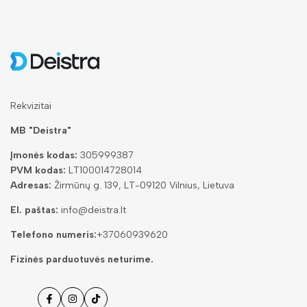
Rekvizitai
MB "Deistra"
Įmonės kodas:
305999387
PVM kodas:
LT100014728014
Adresas:
Žirmūnų g. 139, LT-09120 Vilnius, Lietuva
El. paštas:
info@deistra.lt
Telefono numeris:
+37060939620
Fizinės parduotuvės neturime.
Facebook
Instagramas
Tiktok