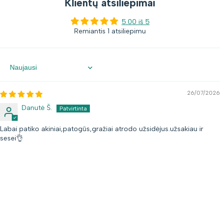
Klientų atsiliepimai
5.00 iš 5
Remiantis 1 atsiliepimu
Sort by
26/07/2026
Danutė Š.
Labai patiko akiniai,patogūs,gražiai atrodo užsidėjus.užsakiau ir
sesei👌