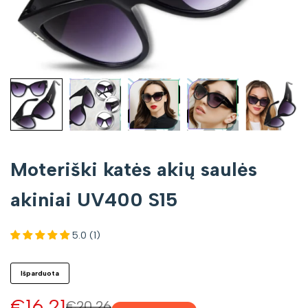
Moteriški katės akių saulės
akiniai UV400 S15
5.0 (1)
Išparduota
Pardavimo
€16,21
Įprasta
€20,26