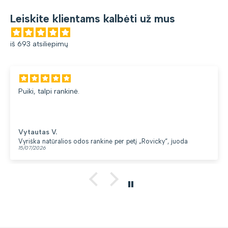
Leiskite klientams kalbėti už mus
iš 693 atsiliepimų
uiki, talpi rankinė.
d
Vytautas V.
yriška natūralios odos rankinė per petį „Rovicky“, juoda
K
5/07/2026
1