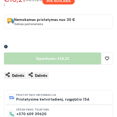
20
% NUOLAIDA
kaina
kaina
VIENETO
/
KAINA
Nemokamas pristatymas nuo 30 €
Galioja paštomatams
Išparduota
-
€16,21
Pridėt
Dalintis
Dalintis
į
norų
PRISTATYMO INFORMACIJA
Pristatysime ketvirtadienį, rugpjūčio 13d.
sąraš
UŽSAKYMAS TELEFONU
+370 609 39620