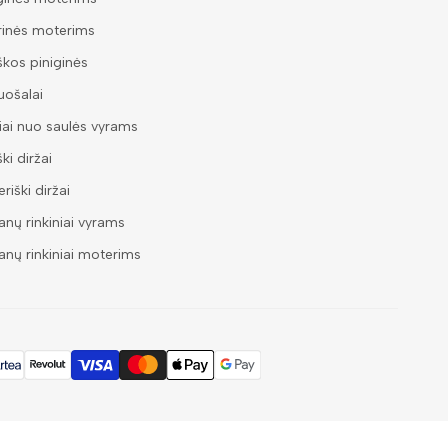
rinės moterims
škos piniginės
ošalai
iai nuo saulės vyrams
ški diržai
riški diržai
nų rinkiniai vyrams
nų rinkiniai moterims