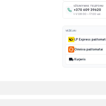
UŽSAKYMAS TELEFONU
+370 609 39620
I-V 08:00 – 17:00 val.
VEŽĖJAI
LP Express paštomat
Omniva paštomatai
Kurjeris