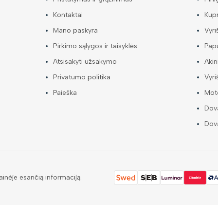
Kontaktai
Kup
Mano paskyra
Vyri
Pirkimo sąlygos ir taisyklės
Papu
Atsisakyti užsakymo
Akin
Privatumo politika
Vyri
Paieška
Mote
Dova
Dova
ainėje esančią informaciją.