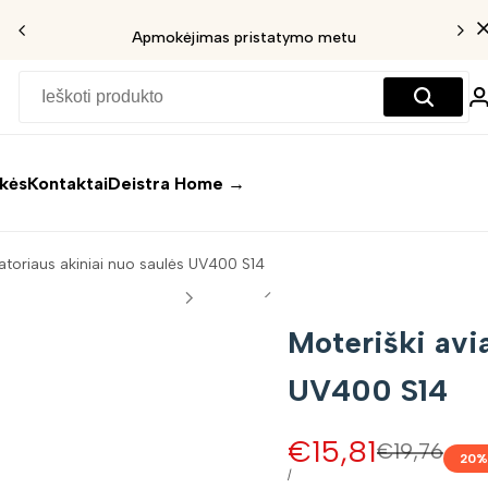
Apmokėjimas pristatymo metu
ekės
Kontaktai
Deistra Home →
iatoriaus akiniai nuo saulės UV400 S14
Moteriški avi
UV400 S14
Pardavimo
€15,81
Įprasta
€19,76
20
%
kaina
kaina
VIENETO
/