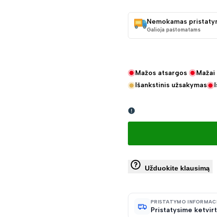
KAINA
Nemokamas pristaty
Galioja paštomatams
Mažos atsargos
Mažai 
Išankstinis užsakymas
Užduokite klausimą
PRISTATYMO INFORMAC
Pristatysime ketvirt