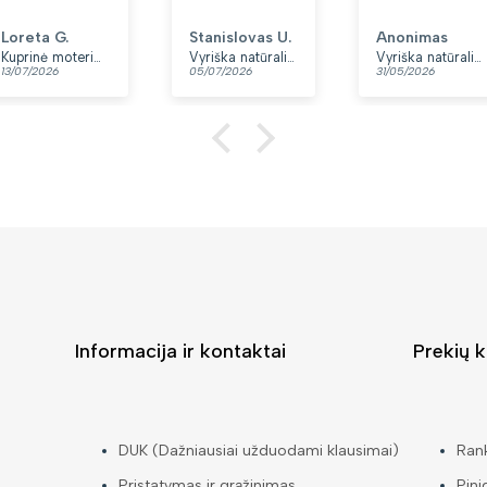
minkšta.
Patinka, kad
Loreta G.
Stanislovas U.
Anonimas
yra du skyriai.
Kuprinė moterims Peterson, tamsiai mėlyna K12
Vyriška natūralios odos rankinė per petį „Rovicky“, juoda
Vyriška natūralios odos rankinė per petį „Rovicky“, juoda, su užtrauktuku
13/07/2026
05/07/2026
31/05/2026
👍
Informacija ir kontaktai
Prekių k
DUK (Dažniausiai užduodami klausimai)
Ran
Pristatymas ir grąžinimas
Pini