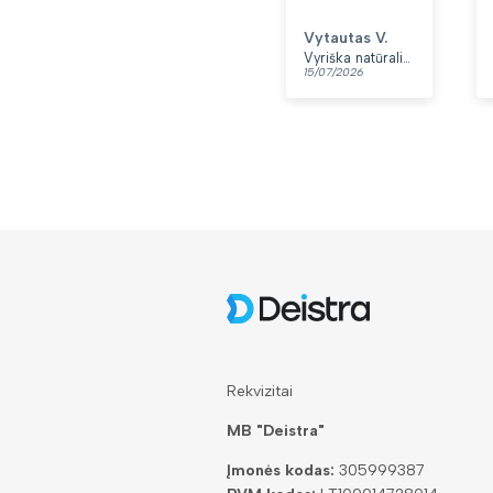
Vytautas V.
Vyriška natūralios odos rankinė per petį „Rovicky“, juoda
15/07/2026
Rekvizitai
MB "Deistra"
Įmonės kodas:
305999387