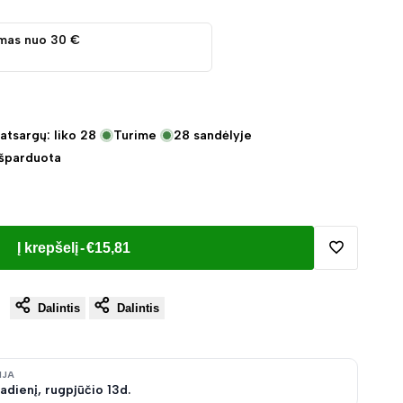
mas nuo 30 €
atsargų: liko
28
Turime
28
sandėlyje
Išparduota
Į krepšelį
-
€15,81
Pridėti
Dalintis
Dalintis
į
norų
IJA
adienį, rugpjūčio 13d.
sąrašą