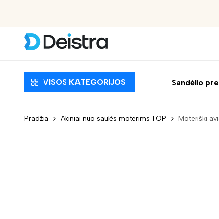
Nemokamas pristatymas nuo 30 EUR
VISOS KATEGORIJOS
Sandėlio pr
Pradžia
Akiniai nuo saulės moterims TOP
Moteriški av