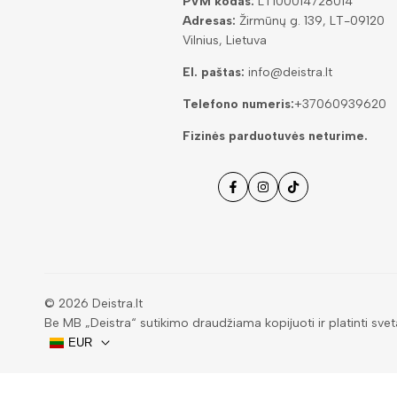
PVM kodas:
LT100014728014
Adresas:
Žirmūnų g. 139, LT-09120
Vilnius, Lietuva
El. paštas:
info@deistra.lt
Telefono numeris:
+37060939620
Fizinės parduotuvės neturime.
Facebook
Instagramas
Tiktok
© 2026
Deistra.lt
Be MB „Deistra“ sutikimo draudžiama kopijuoti ir platinti svet
EUR