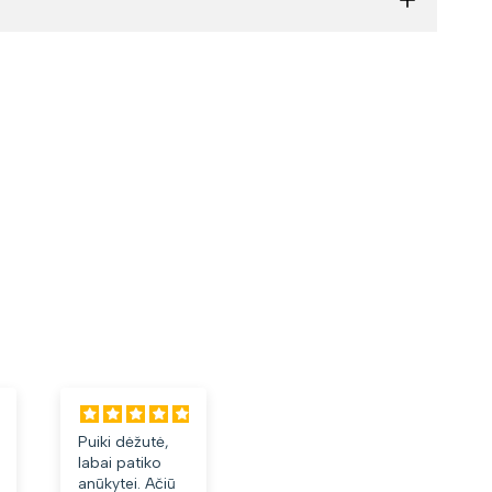
Puiki dėžutė,
Labai tiko ir
Laba
labai patiko
patiko👍
akini
anūkytei. Ačiū