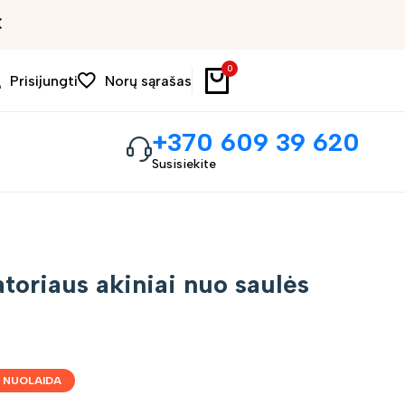
Išpardavimas iki 30%
0
Prisijungti
Norų sąrašas
+370 609 39 620
Susisiekite
atoriaus akiniai nuo saulės
 NUOLAIDA