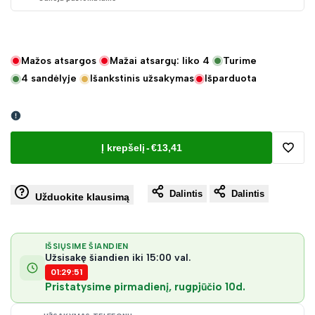
Mažos atsargos
Mažai atsargų: liko
4
Turime
4
sandėlyje
Išankstinis užsakymas
Išparduota
Į krepšelį
-
€13,41
Pridėt
Dalintis
Dalintis
į
Užduokite klausimą
norų
IŠSIŲSIME ŠIANDIEN
Užsisakę šiandien iki 15:00 val.
sąraš
01:29:51
Pristatysime pirmadienį, rugpjūčio 10d.