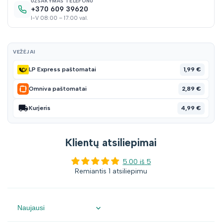
UŽSAKYMAS TELEFONU
+370 609 39620
I-V 08:00 – 17:00 val.
VEŽĖJAI
1,99 €
LP Express paštomatai
2,89 €
Omniva paštomatai
4,99 €
Kurjeris
Klientų atsiliepimai
5.00 iš 5
Remiantis 1 atsiliepimu
Sort by