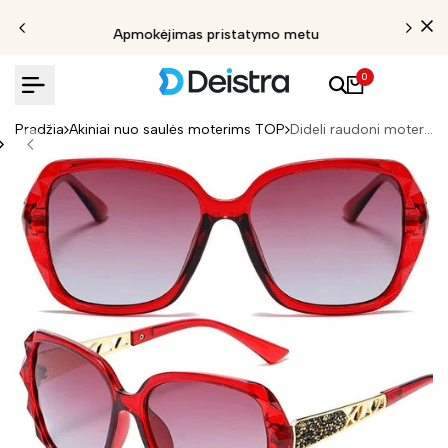
Apmokėjimas pristatymo metu
0
Pradžia
Akiniai nuo saulės moterims TOP
Dideli raudoni moteriški akiniai nuo saulės „Musė“ S10