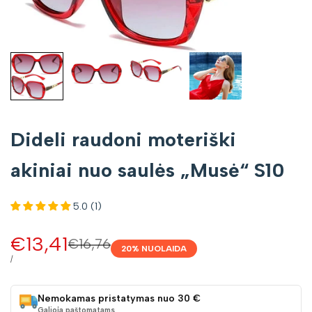
Dideli raudoni moteriški
akiniai nuo saulės „Musė“ S10
5.0 (1)
Pardavimo
€13,41
Įprasta
€16,76
20
% NUOLAIDA
kaina
kaina
VIENETO
/
KAINA
Nemokamas pristatymas nuo 30 €
Galioja paštomatams