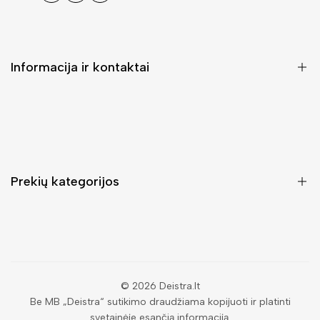
Informacija ir kontaktai
DUK (Dažniausiai užduodami klausimai)
Pristatymas ir grąžinimas
Kontaktai
Prekių kategorijos
Mano paskyra
Pirkimo sąlygos ir taisyklės
Rankinės moterims
Atsisakyti užsakymo
Piniginės moterims
Privatumo politika
Kuprinės moterims
Paieška
© 2026
Deistra.lt
Be MB „Deistra“ sutikimo draudžiama kopijuoti ir platinti
Vyriškos piniginės
svetainėje esančią informaciją.