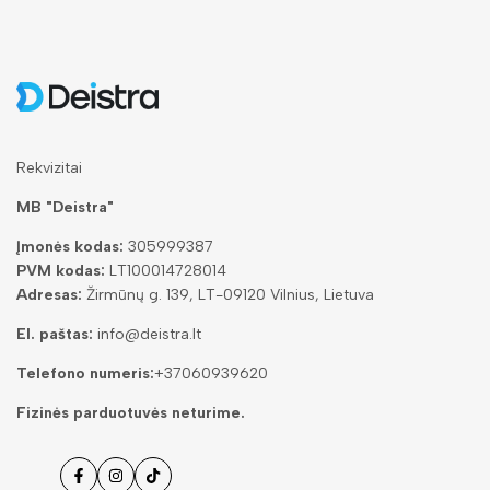
Rekvizitai
MB "Deistra"
Įmonės kodas:
305999387
PVM kodas:
LT100014728014
Adresas:
Žirmūnų g. 139, LT-09120 Vilnius, Lietuva
El. paštas:
info@deistra.lt
Telefono numeris:
+37060939620
Fizinės parduotuvės neturime.
Facebook
Instagramas
Tiktok