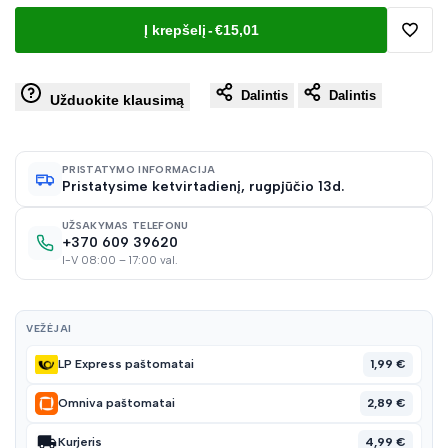
Į krepšelį
-
€15,01
Pridėt
Dalintis
Dalintis
į
Užduokite klausimą
norų
PRISTATYMO INFORMACIJA
Pristatysime ketvirtadienį, rugpjūčio 13d.
sąraš
UŽSAKYMAS TELEFONU
+370 609 39620
I-V 08:00 – 17:00 val.
VEŽĖJAI
1,99 €
LP Express paštomatai
2,89 €
Omniva paštomatai
4,99 €
Kurjeris