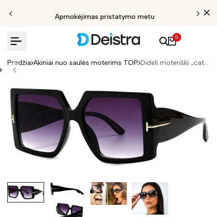
Apmokėjimas pristatymo metu
0
Pradžia
Akiniai nuo saulės moterims TOP
Dideli moteriški „cat-eye“ saulės akiniai S11