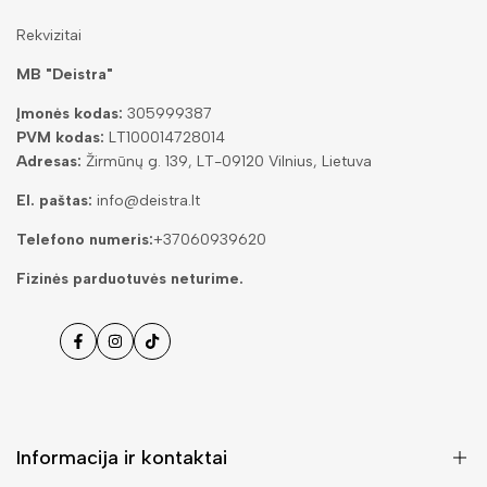
Rekvizitai
MB "Deistra"
Įmonės kodas:
305999387
PVM kodas:
LT100014728014
Adresas:
Žirmūnų g. 139, LT-09120 Vilnius, Lietuva
El. paštas:
info@deistra.lt
Telefono numeris:
+37060939620
Fizinės parduotuvės neturime.
Facebook
Instagramas
Tiktok
Informacija ir kontaktai