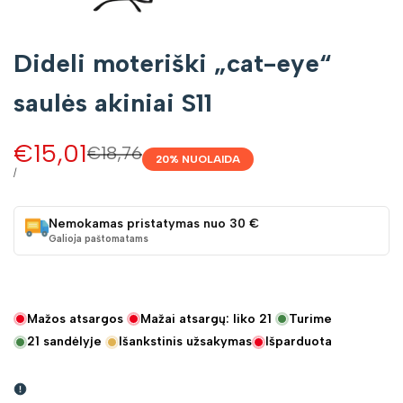
Dideli moteriški „cat-eye“
saulės akiniai S11
Pardavimo
€15,01
Įprasta
€18,76
20
% NUOLAIDA
kaina
kaina
VIENETO
/
KAINA
Nemokamas pristatymas nuo 30 €
Galioja paštomatams
Mažos atsargos
Mažai atsargų: liko
21
Turime
21
sandėlyje
Išankstinis užsakymas
Išparduota