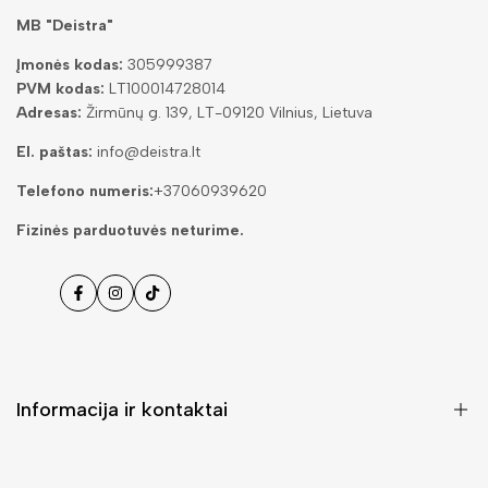
MB "Deistra"
Įmonės kodas:
305999387
PVM kodas:
LT100014728014
Adresas:
Žirmūnų g. 139, LT-09120 Vilnius, Lietuva
El. paštas:
info@deistra.lt
Telefono numeris:
+37060939620
Fizinės parduotuvės neturime.
Facebook
Instagramas
Tiktok
Informacija ir kontaktai