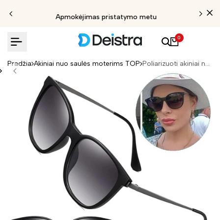
Apmokėjimas pristatymo metu
0
Pradžia
Akiniai nuo saulės moterims TOP
Poliarizuoti akiniai nuo saulės moterims E22 pilki