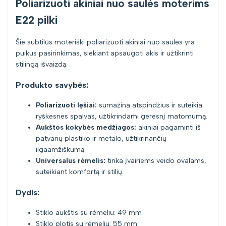
Poliarizuoti akiniai nuo saulės moterims
E22 pilki
Šie subtilūs moteriški poliarizuoti akiniai nuo saulės yra
puikus pasirinkimas, siekiant apsaugoti akis ir užtikrinti
stilingą išvaizdą.
Produkto savybės:
Poliarizuoti lęšiai:
sumažina atspindžius ir suteikia
ryškesnes spalvas, užtikrindami geresnį matomumą.
Aukštos kokybės medžiagos:
akiniai pagaminti iš
patvarių plastiko ir metalo, užtikrinančių
ilgaamžiškumą.
Universalus rėmelis:
tinka įvairiems veido ovalams,
suteikiant komfortą ir stilių.
Dydis:
Stiklo aukštis su rėmeliu: 49 mm
Stiklo plotis su rėmeliu: 55 mm